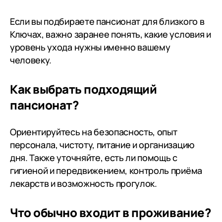
научились. Нам помогли с
трудоустройством , и теперь мы
Если вы подбираете пансионат для близкого в
живём самостоятельной
Ключах, важно заранее понять, какие условия и
жизнью! Огромное спасибо
уровень ухода нужны именно вашему
директору
человеку.
С.Б.Позднякову,администрации
и работникам интерната за
Как выбрать подходящий
помощь,поддержку и душевное
тепло! Спасибо большое Вам!
пансионат?
Ориентируйтесь на безопасность, опыт
персонала, чистоту, питание и организацию
дня. Также уточняйте, есть ли помощь с
гигиеной и передвижением, контроль приёма
лекарств и возможность прогулок.
Что обычно входит в проживание?