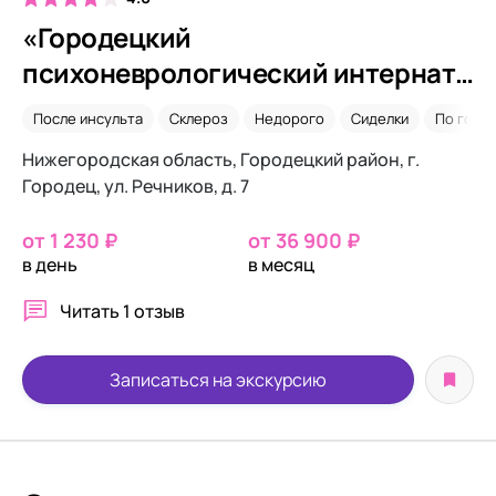
«Городецкий
психоневрологический интернат»
ул. Речников
После инсульта
Склероз
Недорого
Сиделки
По гос 
Нижегородская область, Городецкий район, г.
Городец, ул. Речников, д. 7
от 1 230 ₽
от 36 900 ₽
в день
в месяц
Читать
1 отзыв
Записаться на экскурсию