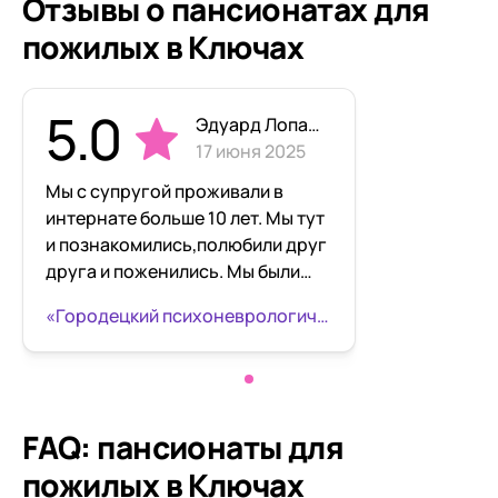
Отзывы о пансионатах для
пожилых в Ключах
5.0
Эдуард Лопашов
17 июня 2025
Мы с супругой проживали в
интернате больше 10 лет. Мы тут
и познакомились,полюбили друг
друга и поженились. Мы были
очень рады,что руководство нас
«Городецкий психоневрологический интернат» ул. Речников
поддержало. В учреждении
очень хорошие условия, есть все
необходимое для комфортной
жизни. Сотрудники хорошо,с
душой относятся к
FAQ: пансионаты для
проживающим в интернате
пожилых в Ключах
людям. Мы здесь многому