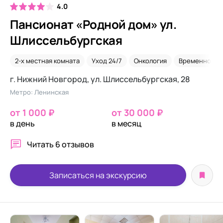
4.0
Пансионат «Родной дом» ул.
Шлиссельбургская
2-х местная комната
Уход 24/7
Онкология
Временное р
г. Нижний Новгород, ул. Шлиссельбургская, 28
Метро: Ленинская
от 1 000 ₽
от 30 000 ₽
в день
в месяц
Читать
6 отзывов
Записаться на экскурсию