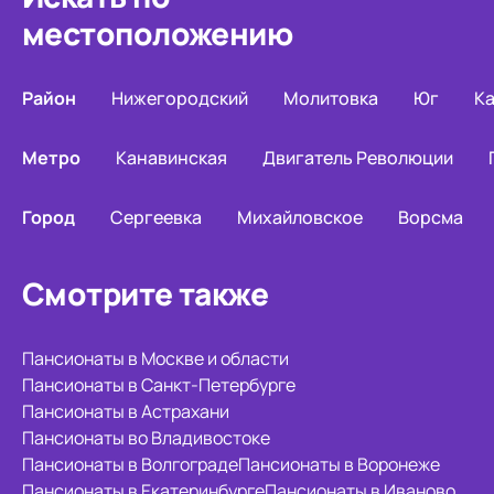
местоположению
Район
Нижегородский
Молитовка
Юг
К
Метро
Канавинская
Двигатель Революции
Город
Сергеевка
Михайловское
Ворсма
Смотрите также
Пансионаты в Москве и области
Пансионаты в Санкт-Петербурге
Пансионаты в Астрахани
Пансионаты во Владивостоке
Пансионаты в Волгограде
Пансионаты в Воронеже
Пансионаты в Екатеринбурге
Пансионаты в Иваново