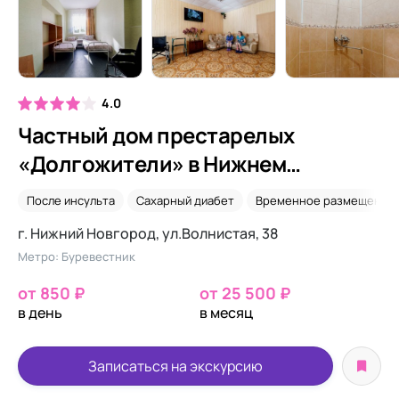
4.0
Частный дом престарелых
«Долгожители» в Нижнем
Новгороде
После инсульта
Сахарный диабет
Временное размещение
г. Нижний Новгород, ул.Волнистая, 38
Метро: Буревестник
от 850 ₽
от 25 500 ₽
в день
в месяц
Записаться на экскурсию