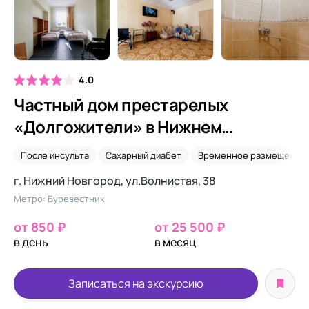
4.0
Частный дом престарелых
«Долгожители» в Нижнем
Новгороде
После инсульта
Сахарный диабет
Временное размещение
г. Нижний Новгород, ул.Волнистая, 38
Метро: Буревестник
от 850 ₽
от 25 500 ₽
в день
в месяц
Записаться на экскурсию