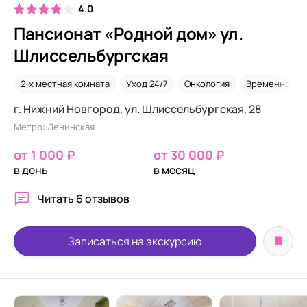
4.0
Пансионат «Родной дом» ул.
Шлиссельбургская
2-х местная комната
Уход 24/7
Онкология
Временное р
г. Нижний Новгород, ул. Шлиссельбургская, 28
Метро: Ленинская
от 1 000 ₽
от 30 000 ₽
в день
в месяц
Читать
6 отзывов
Записаться на экскурсию